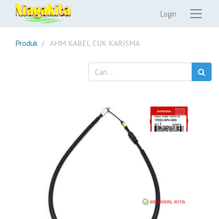
Login
Produk
AHM KABEL CUK KARISMA