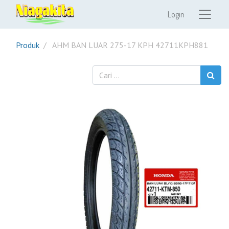
Login
Produk
AHM BAN LUAR 275-17 KPH 42711KPH881