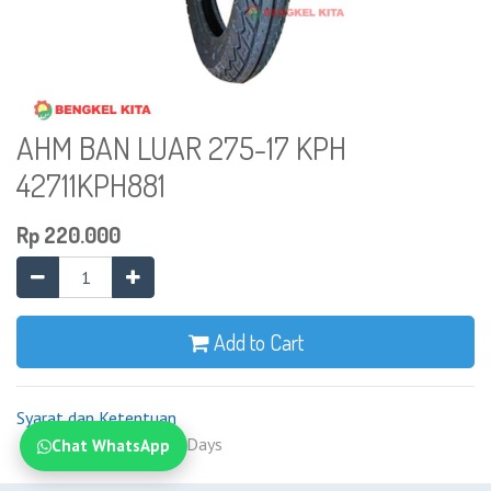
AHM BAN LUAR 275-17 KPH
42711KPH881
Rp
220.000
Add to Cart
Syarat dan Ketentuan
Shipping: 2-7 Business Days
Chat WhatsApp