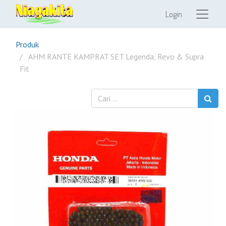
Login
Produk
AHM RANTE KAMPRAT SET Legenda, Revo & Supra
Fit