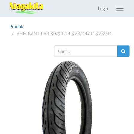
Login
Produk
AHM BAN LUAR 80/90-14 KVB/44711KVB931