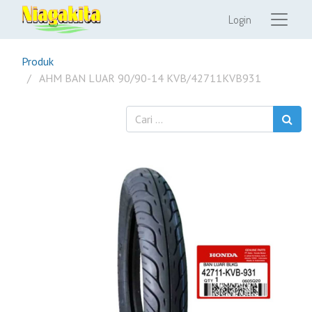
Login
Produk
AHM BAN LUAR 90/90-14 KVB/42711KVB931